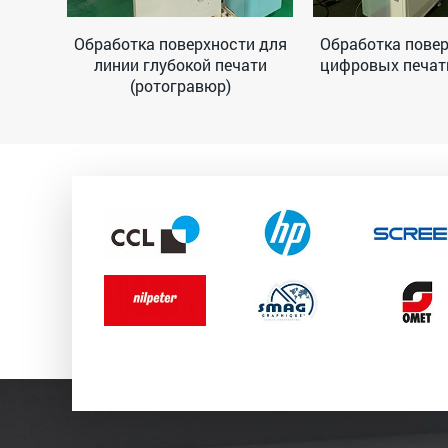
и для
Обработка поверхности для
Обработка повер
ок и
линии глубокой печати
цифровых печа
ти
(ротогравюр)