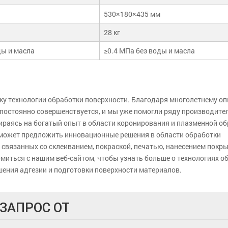
530×180×435 мм
28 кг
ды и масла
≥0.4 МПа без воды и масла
тку технологии обработки поверхности. Благодаря многолетнему о
постоянно совершенствуется, и мы уже помогли ряду производител
ираясь на богатый опыт в области коронирования и плазменной об
 может предложить инновационные решения в области обработки
 связанных со склеиванием, покраской, печатью, нанесением покры
миться с нашим веб-сайтом, чтобы узнать больше о технологиях о
ения адгезии и подготовки поверхности материалов.
ЗАПРОС ОТ