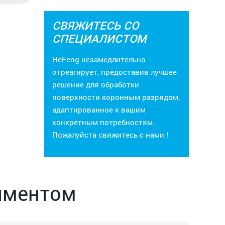
СВЯЖИТЕСЬ СО
СПЕЦИАЛИСТОМ
HeFeng незамедлительно
отреагирует, предоставив лучшее
решение для обработки
поверхности коронным разрядом,
адаптированное к вашим
конкретным потребностям.
Пожалуйста
свяжитесь с нами
!
иментом