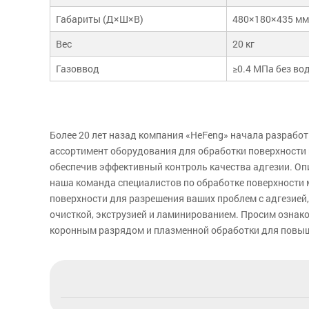
Габариты (Д×Ш×В)
480×180×435 мм
Вес
20 кг
Газоввод
≥0.4 МПа без во
Более 20 лет назад компания «HeFeng» начала разрабо
ассортимент оборудования для обработки поверхности 
обеспечив эффективный контроль качества адгезии. Оп
наша команда специалистов по обработке поверхности
поверхности для разрешения ваших проблем с адгезией,
очисткой, экструзией и ламинированием. Просим ознако
коронным разрядом и плазменной обработки для повыш