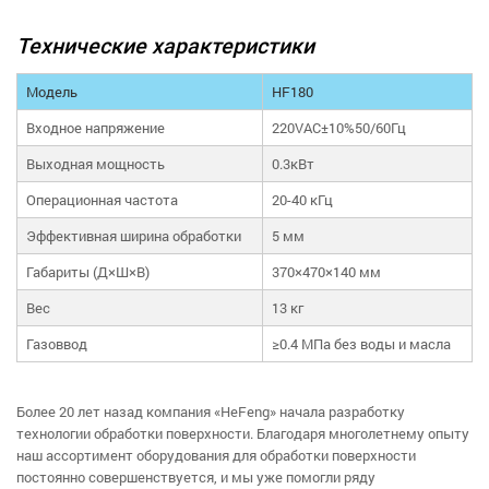
Технические характеристики
Модель
HF180
Входное напряжение
220VAC±10%50/60Гц
Выходная мощность
0.3кВт
Операционная частота
20-40 кГц
Эффективная ширина обработки
5 мм
Габариты (Д×Ш×В)
370×470×140 мм
Вес
13 кг
Газоввод
≥0.4 МПа без воды и масла
Более 20 лет назад компания «HeFeng» начала разработку
технологии обработки поверхности. Благодаря многолетнему опыту
наш ассортимент оборудования для обработки поверхности
постоянно совершенствуется, и мы уже помогли ряду