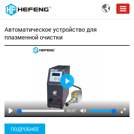

Автоматическое устройство для
плазменной очистки
Play
00:07
Play
Mute
Enter
fulls
ПОДРОБНЕЕ